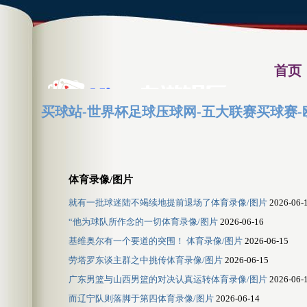
首页
买球站-世界杯足球压球网-五大联赛买球赛-
体育录像
体育录像/图片
就有一批球迷陆不竭续地提前退场了体育录像/图片
2026-06-
“他为球队所作念的一切体育录像/图片
2026-06-16
基维奥尔有一个要道的突围！ 体育录像/图片
2026-06-15
劳塔罗东谈主群之中挑传体育录像/图片
2026-06-15
广东男篮与山西男篮的对决认真运转体育录像/图片
2026-06-
而辽宁队则落脚于第四体育录像/图片
2026-06-14