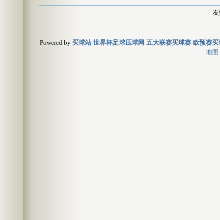
友
Powered by
买球站-世界杯足球压球网-五大联赛买球赛-欧预赛买球
地图