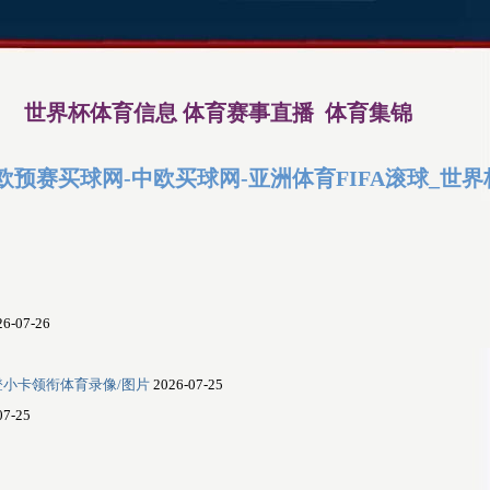
世界杯体育信息
体育赛事直播
体育集锦
欧预赛买球网-中欧买球网-亚洲体育FIFA滚球_世
/图片
26-07-26
登小卡领衔体育录像/图片
2026-07-25
07-25