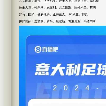
尤文图斯：蒙扎、博洛尼亚、拉王人奥、乌迪内斯、威尼斯
拉王人奥：帕尔马、恩波利、尤文图斯、国外米兰、莱切
罗马：国米、佛罗伦萨、亚特兰大、AC米兰、都灵
佛罗伦萨：恩波利、罗马、威尼斯、博洛尼亚、乌迪内斯