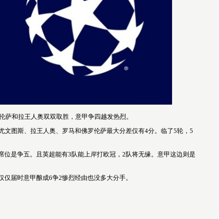
罗伦萨和拉王人奥双双取胜，意甲争四越发热烈。
尤文图斯、拉王人奥、罗马和佛罗伦萨最大分差仅有4分。临了5轮，5
席位是争五。且英超能有3队能上岸打欧冠，2队将无缘。意甲这边则是
仅仅届时意甲酿成6争2惨烈经由也没多大分手。