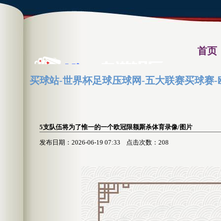
首页
买球站-世界杯足球压球网-五大联赛买球赛-
体育录像
5支队伍将为了惟一的一个欧冠限额厮杀体育录像/图片
发布日期：2026-06-19 07:33 点击次数：208