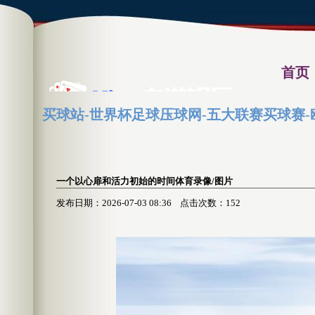
首页
买球站-世界杯足球压球网-五大联赛买球赛-
体育录像
一个以心扉和活力初始的时间体育录像/图片
发布日期：2026-07-03 08:36 点击次数：152