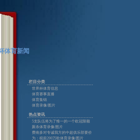
界杯体育新闻
栏目分类
世界杯体育信息
体育赛事直播
体育集锦
体育录像/图片
热点资讯
5支队伍将为了惟一的一个欧冠限额
厮杀体育录像/图片
费南多对专诚我方的中超俱乐部要价
为：税前200万欧体育录像/图片