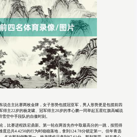
个东说念主比赛两枚金牌，女子形势包揽冠亚军，男人形势更是包揽前四
军得主22岁的杨龙啸、冠军得主20岁的李心鹏一同举起五星红旗高喊说
式滑雪空中手段队的自傲时刻。
两轮，比赛进程跌宕鼎新。第一轮在两首先作中取最高分的一跳，按照得
共4.4250的行为时稳稳落地，拿到124.78分锁定第一。但年青选
分，名次暂列倒数第一，杨龙啸也只拿到87.61分，暂列第四。好在李心