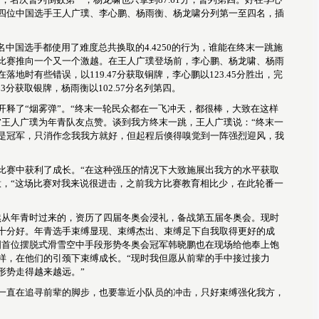
四位中国选手王人广璞、李心鹏、杨雨衡、杨龙啸分列第一至四名，插
中国选手都使用了难度总共换取的4.4250的行为，谁能在终末一跳施
比赛推向一个又一个激越。在王人广璞登场前，李心鹏、杨龙啸、杨雨
时有些错误，以119.47分获取铜牌，李心鹏以123.45分胜出，完
3分获取银牌，杨雨衡以102.57分名列第四。
释了“烟雾弹”。“终末一轮民众都在一飞冲天，都很棒，大致在这样
”王人广璞为年青队友点赞。谈到我方终末一跳，王人广璞说：“终末一
是冠军，只消作念我我方就好，但起程后倏得嗅觉到一阵强烈迎风，我
比赛中获利了成长。“在这种强压的情况下大致施展出我方的水平获取
意，“这场比赛对我来说很进击，之前我方比赛教育相比少，在此轮番一
然从年青时过来的，资历了四届冬奥会浸礼，备战第五届冬奥会。现时
十分好。年青选手束缚显现、束缚杰出、束缚足下自我取得更好的成
国首位摆脱式滑雪空中手段形势冬奥会冠军韩晓鹏也在现场给他奉上饱
样，在他们的引颈下束缚成长。“现时我但愿从前辈的手中接过接力
形势走得越来越远。”
一直在追寻前辈的脚步，也要靠近小队员的冲击，只好束缚强化我方，