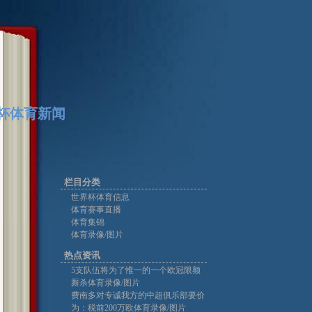
界杯体育新闻
栏目分类
世界杯体育信息
体育赛事直播
体育集锦
体育录像/图片
热点资讯
5支队伍将为了惟一的一个欧冠限额
厮杀体育录像/图片
费南多对专诚我方的中超俱乐部要价
为：税前200万欧体育录像/图片