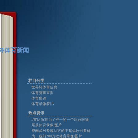
界杯体育新闻
栏目分类
世界杯体育信息
体育赛事直播
体育集锦
体育录像/图片
热点资讯
5支队伍将为了惟一的一个欧冠限额
厮杀体育录像/图片
费南多对专诚我方的中超俱乐部要价
为：税前200万欧体育录像/图片