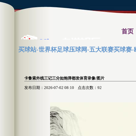
首页
买球站-世界杯足球压球网-五大联赛买球赛-
体育录像
卡鲁索外线三记三分如炮弹都发体育录像/图片
发布日期：2026-07-02 08:10 点击次数：92