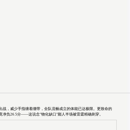
出战，威少手指缠着绷带，全队流畅成立的体能已达极限。更致命的
负26.5分——这说念"物化缺口"鄙人半场被雷霆精确刺穿。