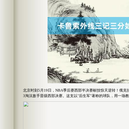
北京时刻5月19日，NBA季后赛西部半决赛献技惊天逆转！俄克拉荷
3淘汰敌手晋级西部决赛。这支以"后生军"著称的球队，用一场