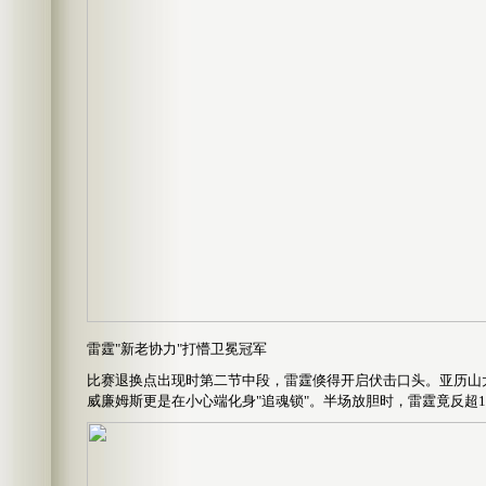
雷霆"新老协力"打懵卫冕冠军
比赛退换点出现时第二节中段，雷霆倏得开启伏击口头。亚历山大
威廉姆斯更是在小心端化身"追魂锁"。半场放胆时，雷霆竟反超