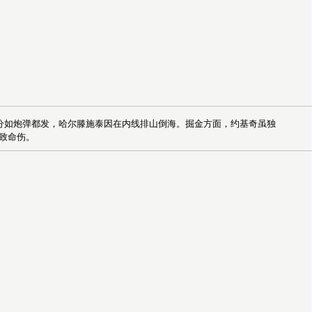
三分如炮弹都发，哈尔滕施泰因在内线排山倒海。掘金方面，约基奇虽独
的致命伤。