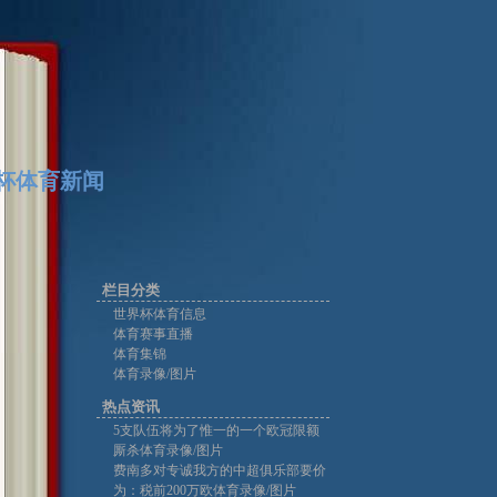
界杯体育新闻
栏目分类
世界杯体育信息
体育赛事直播
体育集锦
体育录像/图片
热点资讯
5支队伍将为了惟一的一个欧冠限额
厮杀体育录像/图片
费南多对专诚我方的中超俱乐部要价
为：税前200万欧体育录像/图片