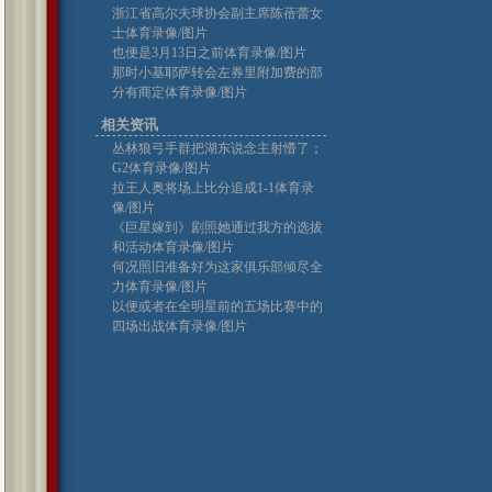
浙江省高尔夫球协会副主席陈蓓蕾女
士体育录像/图片
也便是3月13日之前体育录像/图片
那时小基耶萨转会左券里附加费的部
分有商定体育录像/图片
相关资讯
丛林狼弓手群把湖东说念主射懵了；
G2体育录像/图片
拉王人奥将场上比分追成1-1体育录
像/图片
《巨星嫁到》剧照她通过我方的选拔
和活动体育录像/图片
何况照旧准备好为这家俱乐部倾尽全
力体育录像/图片
以便或者在全明星前的五场比赛中的
四场出战体育录像/图片