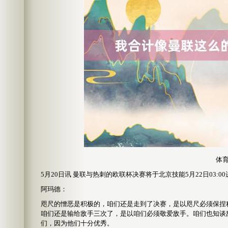
体育
5月20日讯 曼联与热刺的欧联杯决赛将于北京技能5月22日03
阿玛德：
咫尺的憎恶是积极的，咱们还是走到了决赛，是以咫尺必须保捏
咱们还是输给敌手三次了，是以咱们必须敬爱敌手。咱们也知谈
们，因为他们十分优秀。