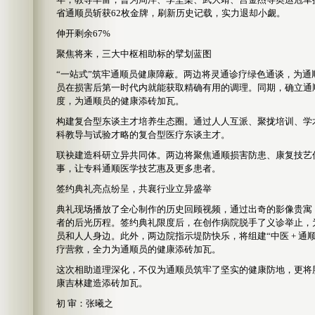
省通顺员斩获62枚金牌，刷新历史记载，实力退却小觑。
伸开剩余67%
聚焦将来，三大中枢相助标的擘划蓝图
“一站式”筑牢通顺员健康障蔽。两边将灵通诊疗绿色通谈，为
员在损害后第一时代内就能获取精确有用的调理。同期，确立通
度，为通顺员的健康添砖加瓦。
构建复合型东谈主才培养生态圈。通过人人互派、聚拢培训、学
科教导与试验才略的复合型医疗东谈主才。
联袂建造科研立异共同体。两边将聚焦通顺损害防患、康复技艺
事，让专科通顺医学技艺惠及更多患者。
签约典礼亮点纷呈，共襄行业立异盛举
典礼现场播放了全心制作的历史回顾视频，通过出奇的影像贵寓
者的后光历程。签约典礼限度后，在创作病院脱手了义诊举止，
员和人人身边。此外，两边院指示堤防快乐，将组建“中医 + 通
疗营救，全力为通顺员的健康添砖加瓦。
这次相助道理深化，不仅为通顺员筑牢了坚实的健康防地，更将
康吉林建造添砖加瓦。
初 审：张曦之