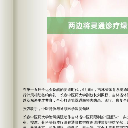
在第十五届全运会备战的要道时代，6月6日，吉林省体育系统通
行计策相助签约典礼，长春中医药大学副校长刘振权、吉林省体
以及东谈主才共育，全心打造笼罩通顺损害防患、诊疗、康复全
强强联手，中医特质与通顺医学深度领略
长春中医药大学附属病院动作吉林省中医药限制的“国度队”，实
灸、按摩、骨科等特质疗法在通顺损害微创调理限制得益斐然，
年，教导丰富，曾为周洋、李坚柔、武大靖、宫金杰等奥运冠军提