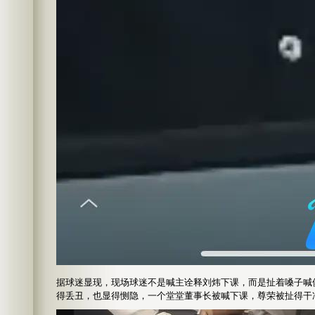
据球迷显现，现场球迷不是喊主诠释刘炜下课，而是扯着嗓子喊
得丢丑，也显得恻隐，一个堂堂董事长被喊下课，尊荣被扯得干