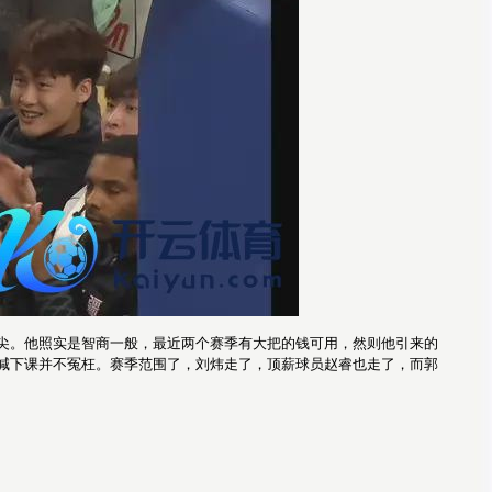
尖。他照实是智商一般，最近两个赛季有大把的钱可用，然则他引来的
喊下课并不冤枉。赛季范围了，刘炜走了，顶薪球员赵睿也走了，而郭