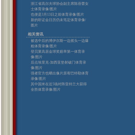
浙江省高尔夫球协会副主席陈蓓蕾女
士体育录像/图片
也便是3月13日之前体育录像/图片
新的听证会日历仍未笃定体育录像/
图片
相关资讯
被选中后的博伊尔斯一边摇头一边爆
粗体育录像/图片
登贝莱高居金球奖赔率第一体育录
像/图片
后点埃里克-加西亚垫射破门体育录
像/图片
强者官方也晒出像片原宥巴特勒体育
录像/图片
其中国米在近5场对阵亚特兰大获得
全胜体育录像/图片