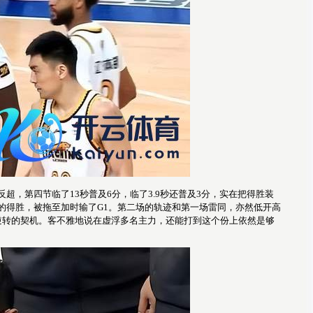
，第四节临了13秒普及6分，临了3.9秒还普及3分，实在把得胜装
的得胜，被拖至加时输了G1。第二场的轨迹和第一场雷同，亦然低开高
逆转的契机。客不雅地说在虚浮多名主力，还能打到这个份上依然是够