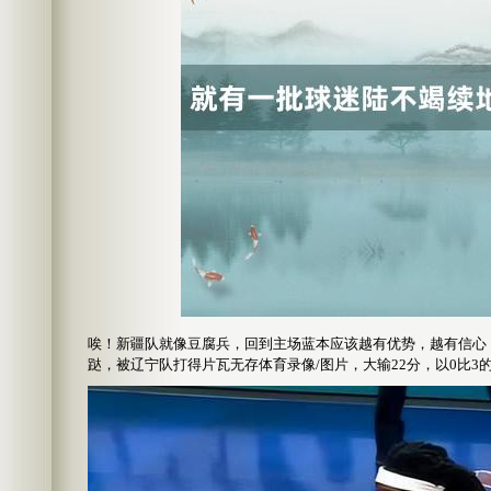
唉！新疆队就像豆腐兵，回到主场蓝本应该越有优势，越有信心
跶，被辽宁队打得片瓦无存体育录像/图片，大输22分，以0比3