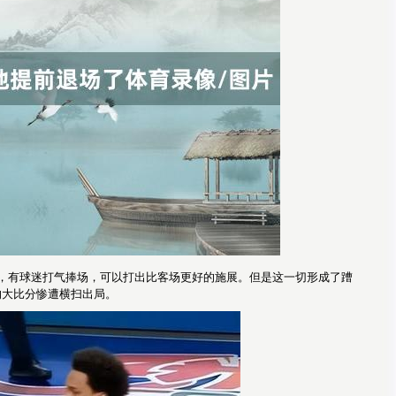
，有球迷打气捧场，可以打出比客场更好的施展。但是这一切形成了蹧
的大比分惨遭横扫出局。