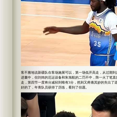
客不雅地说新疆队在客场施展可以，第一场低开高走，从过期到反超
进囊中，但刘炜的厄运设备和朱旭航的二罚不中，阵一火了笔直
走，第四节一度将分减轻到唯有3分，然则又疼痛其妙的失出了
好的了，年青队员获得了历练，看到了但愿。