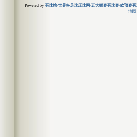
Powered by
买球站-世界杯足球压球网-五大联赛买球赛-欧预赛买球
地图