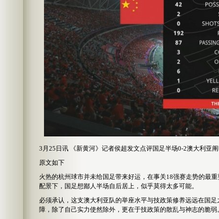
3月25日讯 《新黄河》记者侯超发文点评国足半场0-2澳大利
原文如下
火热的杭州球市并未给国足带来好运，在事关18强赛走势的最重
配景下，国足想鄙人半场自后居上，似乎莫得太多可能。
必须承认，这支澳大利亚队的举座水平与技政策修养远远在国足
障，除了自己实力使然除外，更在于技政策的散乱与神志的脆弱