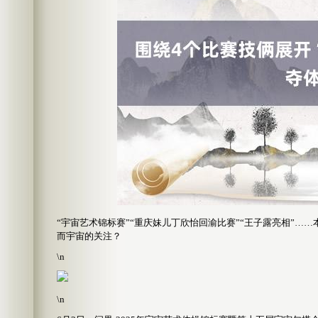
“宇宙艺术锦标赛”“重庆妹儿丁欣怡回渝比赛”“王子露亮相”
而宇宙的关注？
\n
\n