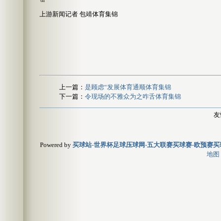
上游新闻记者 包靖体育集锦
上一篇：
是顾虑“发展体育通顺体育集锦
下一篇：
令现场的不雅众为之咋舌体育集锦
友
Powered by
买球站-世界杯足球压球网-五大联赛买球赛-欧预赛买球
地图