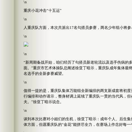
\n
重庆小花冲击“十五运”
\n
人重庆队方面，本次共派出17名勾搭员参赛，两名少年组小将参
\n
\n
“新周期备战开始，咱们经历了勾搭员新老轮流以及选手伤病的多
面。”重庆市艺术体操队总阐述徐亚丁暗示，重庆队成年集体最
名选手的全新参赛威望。
\n
值得一提的是，重庆队集体万能组全新编排的两支新成套将初度
行编排和动作请示，整身材调上延续了重庆队一贯的当代风，但
夫。”徐亚丁暗示说念。
\n
谈到本次比赛对小姐们的生机，徐亚丁暗示：成年个人、后生集
体方面，但愿重庆队的“金花”能拼尽全力，在赛场上作念好每一