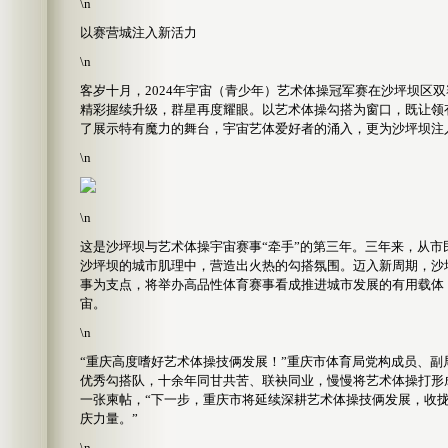
\n
以赛营城注入新活力
\n
客岁十月，2024年宇宙（青少年）艺术体操冠军赛在沙坪坝区
精彩握续升级，群星再度耀眼。以艺术体操勾搭为窗口，既让领
了展示特有魔力的舞台，宇宙艺体爱好者的涌入，更为沙坪坝注
\n
\n
这是沙坪坝与艺术体操宇宙赛事“牵手”的第三年。三年来，从
沙坪坝的城市肌理中，营造出火热的勾搭氛围。迈入新周期，沙
事为支点，将举办高品性体育赛事看成推进城市发展的有用载体，
宙。
\n
“重庆高度嗜好艺术体操技俩发展！”重庆市体育局党构成员、副
优秀勾搭队，十余年同甘共苦、联袂同业，慢慢将艺术体操打形
一张柬帖，“下一步，重庆市将延续深耕艺术体操技俩发展，收
庆力量。”
\n