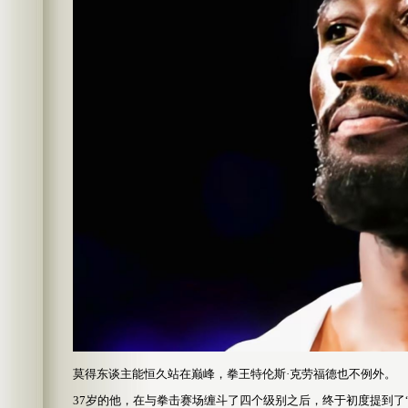
莫得东谈主能恒久站在巅峰，拳王特伦斯·克劳福德也不例外。
37岁的他，在与拳击赛场缠斗了四个级别之后，终于初度提到了