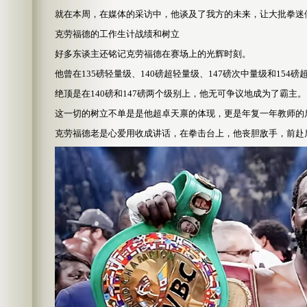
就在本周，在媒体的采访中，他谈及了我方的未来，让大批拳迷
克劳福德的工作生计战绩和树立
好多东谈主还铭记克劳福德在赛场上的光辉时刻。
他曾在135磅轻量级、140磅超轻量级、147磅次中量级和154
绝顶是在140磅和147磅两个级别上，他无可争议地成为了霸主。
这一切的树立不单是是他超卓天禀的体现，更是年复一年教师的
克劳福德老是心爱用收成讲话，在拳击台上，他丧胆敌手，前赴