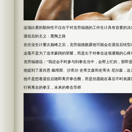
这场比赛的勤快性不仅在于对克劳福德的工作生计具有首要的决
退役后的主义：熏陶之路
在任业生计屡次巅峰之后，克劳福德败露他可能会在退役后转型
这毫不是为了追求豪阔的荣耀，而是出于对拳击这项通顺的心疼
克劳福德说：“我还会不时参与到拳击当中，会帮上忙的，那即
他提到了基肖恩·戴维斯、沙库尔·史蒂文森和史蒂夫·尼尔森，
他不是想着退役后随即离开拳击圈，而是但愿能在幕后不时表露
行将离去的拳王，未来的拳击导师