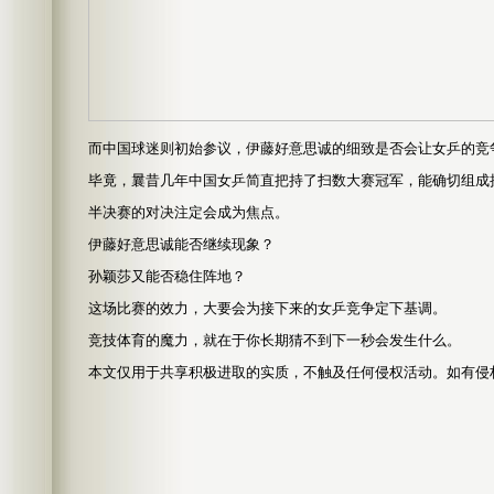
而中国球迷则初始参议，伊藤好意思诚的细致是否会让女乒的竞
毕竟，曩昔几年中国女乒简直把持了扫数大赛冠军，能确切组成
半决赛的对决注定会成为焦点。
伊藤好意思诚能否继续现象？
孙颖莎又能否稳住阵地？
这场比赛的效力，大要会为接下来的女乒竞争定下基调。
竞技体育的魔力，就在于你长期猜不到下一秒会发生什么。
本文仅用于共享积极进取的实质，不触及任何侵权活动。如有侵