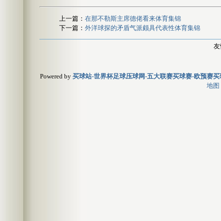
上一篇：
在那不勒斯主席德佬看来体育集锦
下一篇：
外洋球探的矛盾气派颇具代表性体育集锦
友
Powered by
买球站-世界杯足球压球网-五大联赛买球赛-欧预赛买球
地图