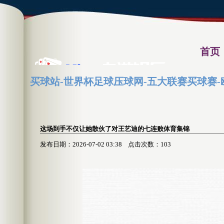
首页
买球站-世界杯足球压球网-五大联赛买球赛-
体育录像
这场到手不仅让她散伙了对王艺迪的七连败体育集锦
发布日期：2026-07-02 03:38 点击次数：103