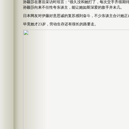
孙颖莎在赛后采访时坦言：“很久没和她打了，每次交手齐很期
孙颖莎向来不任性夸东谈主，能让她如斯深爱的敌手并未几。
日本网友对伊藤好意思诚的复苏感到奋斗，不少东谈主合计她正
毕竟她才23岁，劳动生存还有很长的路要走。