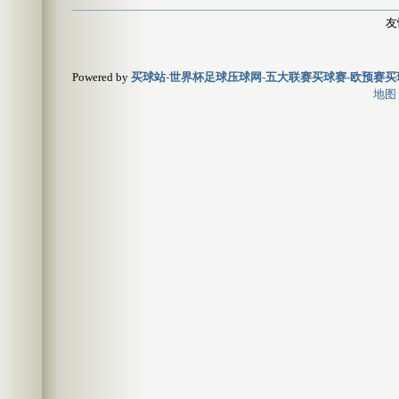
友
Powered by
买球站-世界杯足球压球网-五大联赛买球赛-欧预赛买球
地图