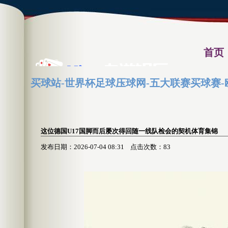
首页
买球站-世界杯足球压球网-五大联赛买球赛-
体育录像
这位德国U17国脚而后屡次得回随一线队检会的契机体育集锦
发布日期：2026-07-04 08:31 点击次数：83