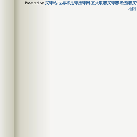
Powered by
买球站-世界杯足球压球网-五大联赛买球赛-欧预赛买球
地图