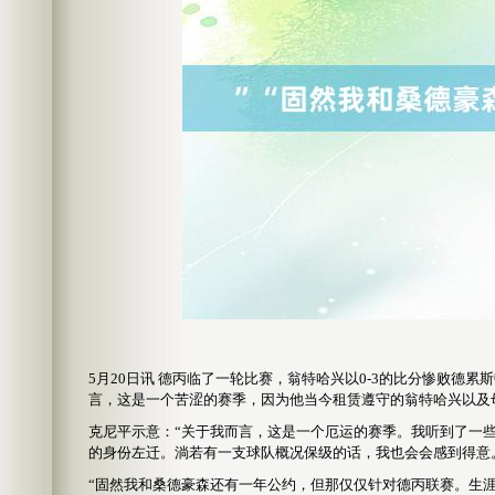
5月20日讯 德丙临了一轮比赛，翁特哈兴以0-3的比分惨败德累斯顿
言，这是一个苦涩的赛季，因为他当今租赁遵守的翁特哈兴以及
克尼平示意：“关于我而言，这是一个厄运的赛季。我听到了一
的身份左迁。淌若有一支球队概况保级的话，我也会会感到得意
“固然我和桑德豪森还有一年公约，但那仅仅针对德丙联赛。生