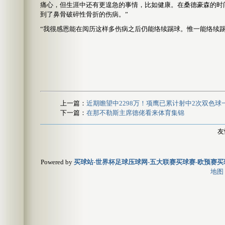
痛心，但生涯中还有更遑急的事情，比如健康。在桑德豪森的时
到了鼻骨破碎性骨折的伤病。”
“我很感恩能在阅历这样多伤病之后仍能络续踢球。惟一能络续
上一篇：
近期瞻望中2298万！项鹰已累计射中2次双色球
下一篇：
在那不勒斯主席德佬看来体育集锦
友
Powered by
买球站-世界杯足球压球网-五大联赛买球赛-欧预赛买球
地图