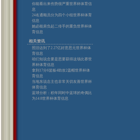
你能看出来伤势很严重世界杯体育信
息
24名通顺员分为四个小组世界杯体育
信息
她必能肩负起二传手的重负世界杯体
育信息
相关资讯
照旧达到了2.27亿好意思元世界杯体
育信息
咱们知说念要是思要获得这场比赛世
界杯体育信息
拿到17分6篮板4助攻2盖帽世界杯体
育信息
当地东说念主也非常关切友善世界杯
体育信息
蓝球分析：积年同时中蓝球的奇偶比
为14:8世界杯体育信息