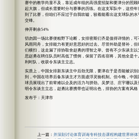
赛中的教学尚显不及，靠近成年组的高强度招架和要津分的照顾
起大旗，但成长需要时分与赛事的历练。在这支军队中，这些年
到了比赛，但咱们不应过于自我吹嘘，较着能看出这支球队的水
交锋。
伸开剩余54%
切勿因一场比赛便粗野下论断，女排密斯们齐是值得详情的，可
风雨同舟，女排能力有更好意思好的过去。尽管外助是替补，但
们横扫，这走漏了排协取舍赵勇的理智之举。曾有不少东谈主以
思赵勇在聘任队员时高低了惯例，保留了四名宿将，其他全是十
利时队，收获令东谈主立志。
实质上，中国女排新东谈主中后劲无限，要津在于是否能被识别
到，中国在培养后备东谈主才方面虚浮灵验机制。但今晚，中国
球员展现出了前辈难以企及的活力与拼劲。吴梦洁、庄宇珊以及
明令东谈主立志，赵勇比赛携带也证明出色，排协的方案有风格
发布于：天津市
上一篇：
并深刻讨论体育训诲专科技击课程构建世界杯体