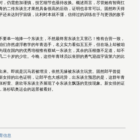
时，仍需愈加谨慎，技艺细节也亟待改换。概述而言，尽管她有智商扛
青的二传东谈主才果然具备很高的后劲，证明也非常可以。固然昨天得
平还未达到宇宙级，比利时本就不彊，信得过的训练在于与更强的敌手
不要单一地捧一个东谈主，不然最终害东谈主又害己！惟有合营一致，
咱们亦然虚浮教学的年青选手，名义实力看似五五开，但在场上却被咱
为现在国内的优秀培植惟有蔡斌一东谈主，其余的压根微不足道，却不
几二十岁的少壮。今晚，这些年青球员以丧胆的勇气迎战宇宙第六的比
出来。即就是沉马若被埋没，依然无缘被东谈主玩赏。固然郎平曾提
新女排的出色证明，让郎平也大感诧异，出东谈主预思的是，这群年青
张籽萱、唐欣等东谈主齐展现了令东谈主飘荡的竞技现象。新女排的证
，洛杉矶奥运会的远景被看好。
育信息