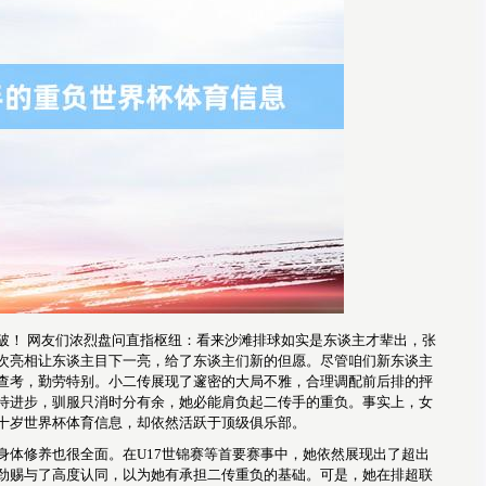
破！ 网友们浓烈盘问直指枢纽：看来沙滩排球如实是东谈主才辈出，张
次亮相让东谈主目下一亮，给了东谈主们新的但愿。尽管咱们新东谈主
查考，勤劳特别。小二传展现了邃密的大局不雅，合理调配前后排的抨
待进步，驯服只消时分有余，她必能肩负起二传手的重负。事实上，女
十岁世界杯体育信息，却依然活跃于顶级俱乐部。
身体修养也很全面。在U17世锦赛等首要赛事中，她依然展现出了超出
劲赐与了高度认同，以为她有承担二传重负的基础。可是，她在排超联