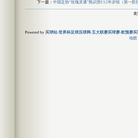
下一篇：
中国足协“玫瑰灵通”熟识营U12年岁组（第一
友
Powered by
买球站-世界杯足球压球网-五大联赛买球赛-欧预赛买球
地图