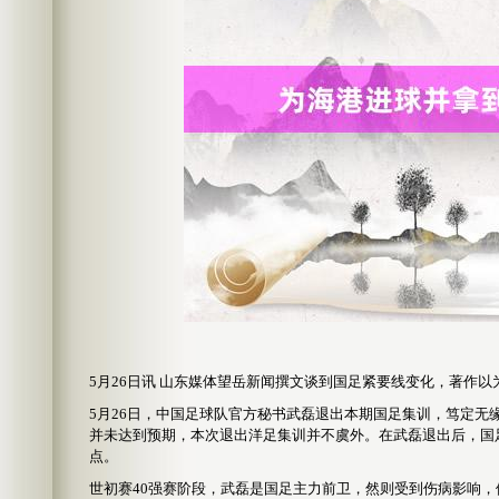
5月26日讯 山东媒体望岳新闻撰文谈到国足紧要线变化，著作
5月26日，中国足球队官方秘书武磊退出本期国足集训，笃定无
并未达到预期，本次退出洋足集训并不虞外。在武磊退出后，国
点。
世初赛40强赛阶段，武磊是国足主力前卫，然则受到伤病影响，