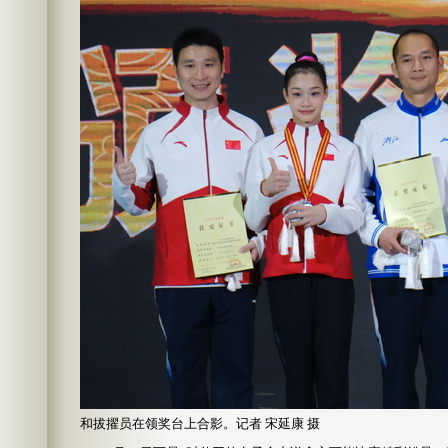
和拔擢员在领奖台上合影。记者 宋延康 摄