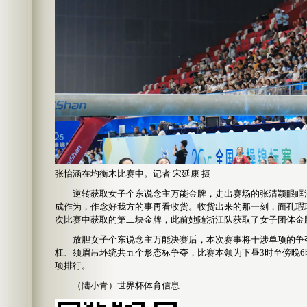
张怡涵在均衡木比赛中。记者 宋延康 摄
逆转获取女子个东说念主万能金牌，走出赛场的张清颖眼眶湿
成作为，作念好我方的事再看收货。收货出来的那一刻，面孔瑕
次比赛中获取的第二块金牌，此前她随浙江队获取了女子团体金
放胆女子个东说念主万能决赛后，本次赛事将干涉单项的争夺
杠、须眉吊环统共五个形态标争夺，比赛本领为下昼3时至傍晚6
项排行。
（陆小青）世界杯体育信息