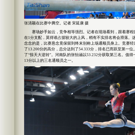
张清颖在比赛中腾空。记者 宋延康 摄
赛场妙手如云，竞争相等强烈。记者在现场看到，跟着赛程的
在1分支配，莫得谁占据较大的上风，稍有不实排名将会滑落。
念念的是，比赛悬念竟保留到终末别称上场通顺员身上。竞赛经
了13.200分的高分，总分达到了54.333分，排名已而跃至第
了“惊天大逆转”。河南队的张怡涵以53.232分获取第三名。值
13分以上的三名通顺员之一。