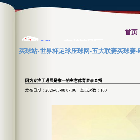
首页
买球站-世界杯足球压球网-五大联赛买球赛-
体育录像
因为专注于进展是惟一的主意体育赛事直播
发布日期：2026-05-08 07:06 点击次数：163